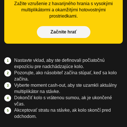
Zažite vzrušenie z havarijného hrania s vysokými
multiplikátormi a okamžitými hotovostnými
prostriedkami.
Začnite hrať
Nastavte vklad, aby ste definovali počiatočnú
expozíciu pre nadchádzajúce kolo.
Pozorujte, ako násobiteľ začína stúpať, keď sa kolo
začína.
Vyberte moment cash-out, aby ste uzamkli aktuálny
multiplikátor na stávke.
Dokončiť kolo s vrátenou sumou, ak je ukončené
včas.
Akceptovať stratu na stávke, ak kolo skončí pred
odchodom.