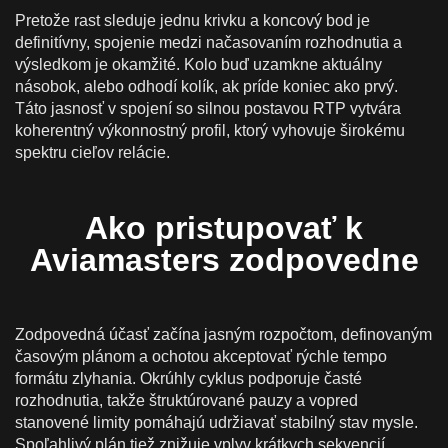
Pretože rast sleduje jednu krivku a koncový bod je
definitívny, spojenie medzi načasovaním rozhodnutia a
výsledkom je okamžité. Kolo buď uzamkne aktuálny
násobok, alebo odhodí kolík, ak príde koniec ako prvý.
Táto jasnosť v spojení so silnou postavou RTP vytvára
koherentný výkonnostný profil, ktorý vyhovuje širokému
spektru cieľov relácie.
Ako pristupovať k
Aviamasters zodpovedne
Zodpovedná účasť začína jasným rozpočtom, definovaným
časovým plánom a ochotou akceptovať rýchle tempo
formátu zlyhania. Okrúhly cyklus podporuje časté
rozhodnutia, takže štruktúrované pauzy a vopred
stanovené limity pomáhajú udržiavať stabilný stav mysle.
Spoľahlivý plán tiež znižuje vplyv krátkych sekvencií