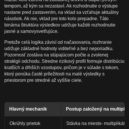
tempom, až kým sa nezastaví. Ak rozhodnutie o výstupe
nastane pred zastavením, na vklad sa vzťahuje aktuálny
násobok. Ak nie, vklad pre toto kolo prepadne. Táto
binárna štruktúra výsledkov udržuje každé rozhodnutie
jasné a samovysvetľujúce.
Pretože celá logika závisí od načasovania, rozhranie
udržuje základné hodnoty viditeľné a bez neporiadku.
Pozornosť zostáva na stúpajúcom počte a zvolenej
stratégii odchodu. Stredne rizikový profil formuje distribúciu
kratších a dlhších vzostupov, pričom je v súlade s tokom,
ktorý ponúka časté príležitosti na malé výsledky s
priestorom pre stredné až vyššie ciele.
Hlavný mechanik
Postup založený na multiplik
Okrúhly prietok
Stávka na miesto- multiplikátor