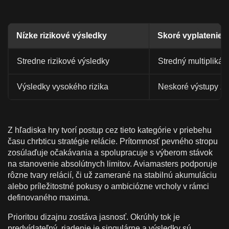
Nízke rizikové výsledky
Skoré vyplatenie p
Stredne rizikové výsledky
Stredný multiplikát
Výsledky vysokého rizika
Neskoré výstupy za
Z hľadiska hry tvorí postup cez tieto kategórie v priebehu
času chrbticu stratégie relácie. Prítomnosť pevného stropu
zosúlaďuje očakávania a spolupracuje s výberom stávok
na stanovenie absolútnych limitov. Aviamasters podporuje
rôzne tvary relácií, či už zamerané na stabilnú akumuláciu
alebo príležitostné pokusy o ambiciózne vrcholy v rámci
definovaného maxima.
Prioritou dizajnu zostáva jasnosť. Okrúhly tok je
predvídateľný, riadenie je singulárne a výsledky sú