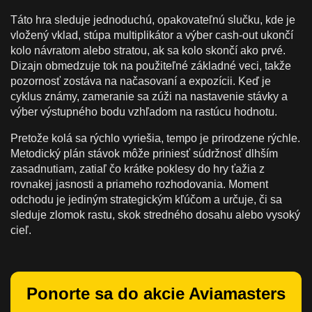
Táto hra sleduje jednoduchú, opakovateľnú slučku, kde je
vložený vklad, stúpa multiplikátor a výber cash-out ukončí
kolo návratom alebo stratou, ak sa kolo skončí ako prvé.
Dizajn obmedzuje tok na použiteľné základné veci, takže
pozornosť zostáva na načasovaní a expozícii. Keď je
cyklus známy, zameranie sa zúži na nastavenie stávky a
výber výstupného bodu vzhľadom na rastúcu hodnotu.
Pretože kolá sa rýchlo vyriešia, tempo je prirodzene rýchle.
Metodický plán stávok môže priniesť súdržnosť dlhším
zasadnutiam, zatiaľ čo krátke poklesy do hry ťažia z
rovnakej jasnosti a priameho rozhodovania. Moment
odchodu je jediným strategickým kľúčom a určuje, či sa
sleduje zlomok rastu, skok stredného dosahu alebo vysoký
cieľ.
Ponorte sa do akcie Aviamasters