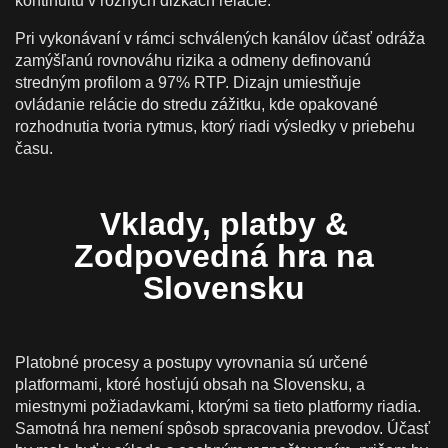
kontinuitu v rôznych dĺžkach relácie.
Pri vykonávaní v rámci schválených kanálov účasť odráža
zamýšľanú rovnováhu rizika a odmeny definovanú
stredným profilom a 97% RTP. Dizajn umiestňuje
ovládanie relácie do stredu zážitku, kde opakované
rozhodnutia tvoria rytmus, ktorý riadi výsledky v priebehu
času.
Vklady, platby &
Zodpovedná hra na
Slovensku
Platobné procesy a postupy vyrovnania sú určené
platformami, ktoré hosťujú obsah na Slovensku, a
miestnymi požiadavkami, ktorými sa tieto platformy riadia.
Samotná hra nemení spôsob spracovania prevodov. Účasť