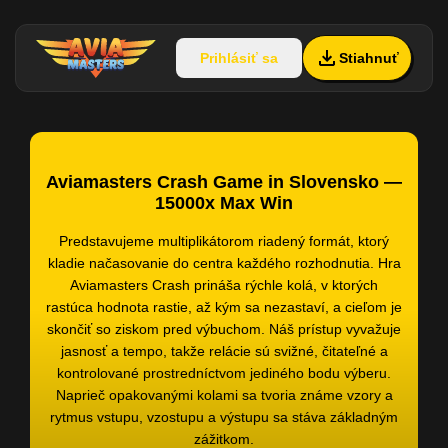
Prihlásiť sa
Stiahnuť
Aviamasters Crash Game in Slovensko —
15000x Max Win
Predstavujeme multiplikátorom riadený formát, ktorý
kladie načasovanie do centra každého rozhodnutia. Hra
Aviamasters Crash prináša rýchle kolá, v ktorých
rastúca hodnota rastie, až kým sa nezastaví, a cieľom je
skončiť so ziskom pred výbuchom. Náš prístup vyvažuje
jasnosť a tempo, takže relácie sú svižné, čitateľné a
kontrolované prostredníctvom jediného bodu výberu.
Naprieč opakovanými kolami sa tvoria známe vzory a
rytmus vstupu, vzostupu a výstupu sa stáva základným
zážitkom.