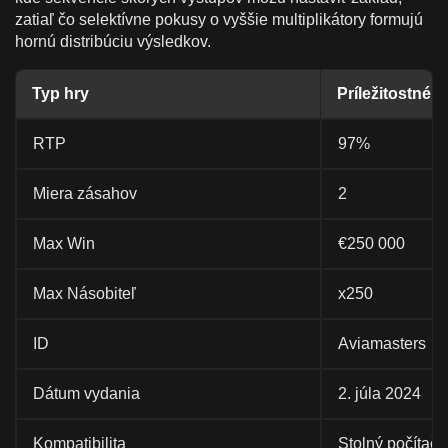
zatiaľ čo selektívne pokusy o vyššie multiplikátory formujú
hornú distribúciu výsledkov.
Typ hry
Príležitostné
RTP
97%
Miera zásahov
2
Max Win
€250 000
Max Násobiteľ
x250
ID
Aviamasters
Dátum vydania
2. júla 2024
Kompatibilita
Stolný počítač, 