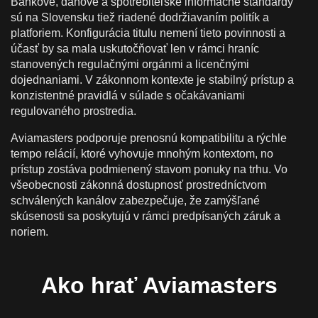
Bankové, daňové a spotrebiteľské informačné štandardy
sú na Slovensku tiež riadené dodržiavaním politík a
platforiem. Konfigurácia titulu nemení tieto povinnosti a
účasť by sa mala uskutočňovať len v rámci hraníc
stanovených regulačnými orgánmi a licenčnými
dojednaniami. V zákonnom kontexte je stabilný prístup a
konzistentné pravidlá v súlade s očakávaniami
regulovaného prostredia.
Aviamasters podporuje prenosnú kompatibilitu a rýchle
tempo relácií, ktoré vyhovuje mnohým kontextom, no
prístup zostáva podmienený stavom ponuky na trhu. Vo
všeobecnosti zákonná dostupnosť prostredníctvom
schválených kanálov zabezpečuje, že zamýšľané
skúsenosti sa poskytujú v rámci predpísaných záruk a
noriem.
Ako hrať Aviamasters