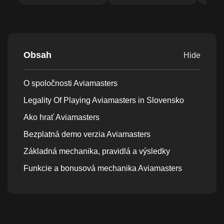
Obsah
Hide
O spoločnosti Aviamasters
Legality Of Playing Aviamasters in Slovensko
Ako hrať Aviamasters
Bezplatná demo verzia Aviamasters
Základná mechanika, pravidlá a výsledky
Funkcie a bonusová mechanika Aviamasters
Aviamasters RTP, Volatilita & Max Win Potential
Ako pristupovať k Aviamasters zodpovedne
Hranie Aviamasters Online Za Skutočné Peniaze