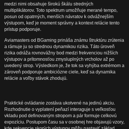
medzi nimi obsahuje širokú škálu stredných
multiplikátorov. Toto spektrum umožňuje merané tempo,
posun od opatrných, menších návratov k odvážnejším
výstupom, keď je moment správny a kontext relácie tento
prístup podporuje.
Aviamasters od BGaming prináša známu štruktúru zrútenia
a rámuje ju so strednou dynamikou rizika. Táto úroveň
rizika odráža rovnovážny bod medzi frekvenciou nižších
výstupov a prítomnosťou zmysluplných vrcholov až po
uvedený strop. Výsledkom je, že tok sa vyhýba extrémom a
zároveň podporuje ambiciózne ciele, keď sa dynamika
relácie a voľby stávok zhodujú.
Praktické ovládanie zostáva ukotvené na jedinú akciu.
Rozhodnutie o vyplatení peňazí interaguje s veľkosťou
vkladu pod definovaným stropom a pár formuje celkovú
expozíciu. Postupom času sa v osobnej hre objavujú vzory,
kde sekvencie skorých výstupov môžu nastaviť základ,