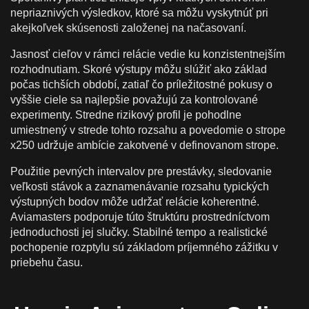
nepriaznivých výsledkov, ktoré sa môžu vyskytnúť pri
akejkoľvek skúsenosti založenej na načasovaní.
Jasnosť cieľov v rámci relácie vedie ku konzistentnejším
rozhodnutiam. Skoré výstupy môžu slúžiť ako základ
počas tichších období, zatiaľ čo príležitostné pokusy o
vyššie ciele sa najlepšie považujú za kontrolované
experimenty. Stredne rizikový profil je pohodlne
umiestnený v strede tohto rozsahu a povedomie o strope
x250 udržuje ambície zakotvené v definovanom strope.
Použitie pevných intervalov pre prestávky, sledovanie
veľkosti stávok a zaznamenávanie rozsahu typických
výstupných bodov môže udržať relácie koherentné.
Aviamasters podporuje túto štruktúru prostredníctvom
jednoduchosti jej slučky. Stabilné tempo a realistické
pochopenie rozptylu sú základom príjemného zážitku v
priebehu času.