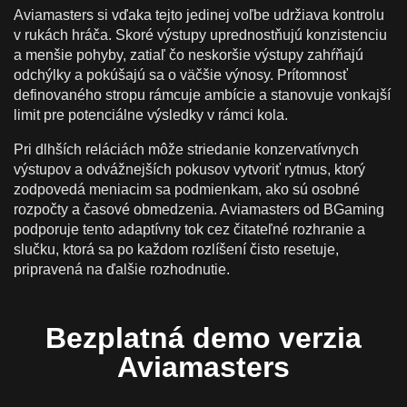
Aviamasters si vďaka tejto jedinej voľbe udržiava kontrolu
v rukách hráča. Skoré výstupy uprednostňujú konzistenciu
a menšie pohyby, zatiaľ čo neskoršie výstupy zahŕňajú
odchýlky a pokúšajú sa o väčšie výnosy. Prítomnosť
definovaného stropu rámcuje ambície a stanovuje vonkajší
limit pre potenciálne výsledky v rámci kola.
Pri dlhších reláciách môže striedanie konzervatívnych
výstupov a odvážnejších pokusov vytvoriť rytmus, ktorý
zodpovedá meniacim sa podmienkam, ako sú osobné
rozpočty a časové obmedzenia. Aviamasters od BGaming
podporuje tento adaptívny tok cez čitateľné rozhranie a
slučku, ktorá sa po každom rozlíšení čisto resetuje,
pripravená na ďalšie rozhodnutie.
Bezplatná demo verzia
Aviamasters