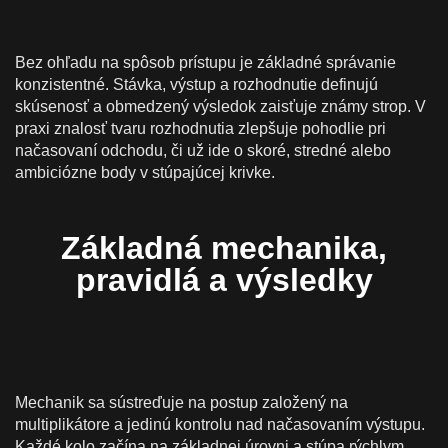
Bez ohľadu na spôsob prístupu je základné správanie
konzistentné. Stávka, výstup a rozhodnutie definujú
skúsenosť a obmedzený výsledok zaisťuje známy strop. V
praxi znalosť tvaru rozhodnutia zlepšuje pohodlie pri
načasovaní odchodu, či už ide o skoré, stredné alebo
ambiciózne body v stúpajúcej krivke.
Základná mechanika,
pravidlá a výsledky
Mechanik sa sústreďuje na postup založený na
multiplikátore a jedinú kontrolu nad načasovaním výstupu.
Každé kolo začína na základnej úrovni a stúpa rýchlym