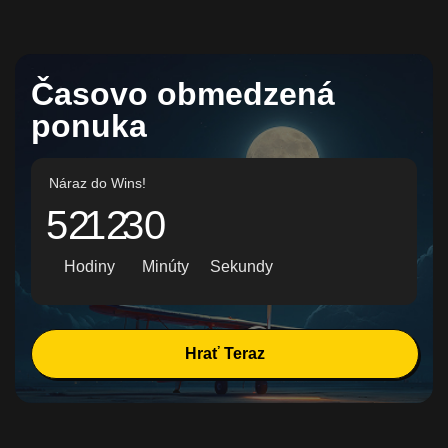
Časovo obmedzená
ponuka
Náraz do Wins!
52
12
28
Hodiny
Minúty
Sekundy
Hrať Teraz