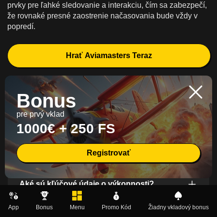
prvky pre ľahké sledovanie a interakciu, čím sa zabezpečí,
že rovnaké presné zaostrenie načasovania bude vždy v
popredí.
Hrať Aviamasters Teraz
FAQ
Bonus
pre prvý vklad
1000€ + 250 FS
Čo je Aviamasters?
Registrovať
Ako funguje kolo?
Aké sú kľúčové údaje o výkonnosti?
App
Bonus
Menu
Promo Kód
Žiadny vkladový bonus
Čo určuje potenciálne výnosy?