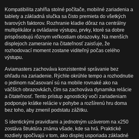
Kompatibilita zahŕňa stolné počítače, mobilné zariadenia a
tablety a základná slučka sa čisto premieta do všetkých
tvarových faktorov. Rozhranie kladie dôraz na centrálny
multiplikátor a ovládanie výstupu, prvky, ktoré sa dobre
prispôsobujú rôznym veľkostiam obrazovky. Na menších
displejoch zameranie na čitateľnosť zaisťuje, že
rozhodovací moment zostane viditeľný počas celého
výstupu.
Aviamasters zachováva konzistentné správanie bez
ohľadu na zariadenie. Rýchle okrúhle tempo a rozhodnutie
o jedinom načasovaní sú na mobile rovnaké ako na
väčších obrazovkách, čím sa zachováva dynamika relácie
a čitateľnosť. Tento prístup agnostický voči zariadeniam
podporuje krátke relácie v pohybe a rozšírenú hru doma
bez toho, aby zmenil podstatu zážitku.
S identickými pravidlami a jednotným uzáverom na x250
zostáva štruktúra známa všade, kde sa hrá. Praktické
rozdiely spočívajú v tom, ako displej usporiada základné