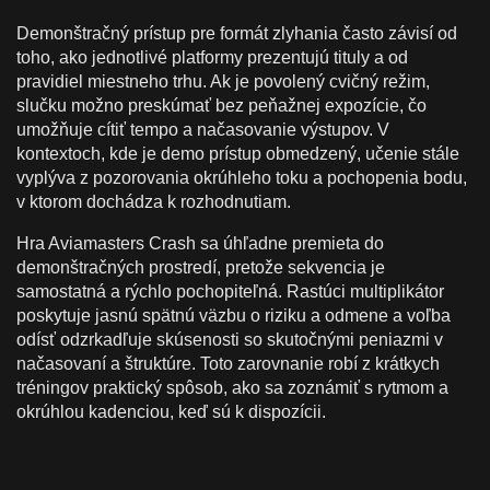
Demonštračný prístup pre formát zlyhania často závisí od
toho, ako jednotlivé platformy prezentujú tituly a od
pravidiel miestneho trhu. Ak je povolený cvičný režim,
slučku možno preskúmať bez peňažnej expozície, čo
umožňuje cítiť tempo a načasovanie výstupov. V
kontextoch, kde je demo prístup obmedzený, učenie stále
vyplýva z pozorovania okrúhleho toku a pochopenia bodu,
v ktorom dochádza k rozhodnutiam.
Hra Aviamasters Crash sa úhľadne premieta do
demonštračných prostredí, pretože sekvencia je
samostatná a rýchlo pochopiteľná. Rastúci multiplikátor
poskytuje jasnú spätnú väzbu o riziku a odmene a voľba
odísť odzrkadľuje skúsenosti so skutočnými peniazmi v
načasovaní a štruktúre. Toto zarovnanie robí z krátkych
tréningov praktický spôsob, ako sa zoznámiť s rytmom a
okrúhlou kadenciou, keď sú k dispozícii.