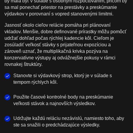
by mala byť v súlade s osobným rozpočtovaním, pričom by
sa mal ponechať priestor na prestávky a preskúmanie
výdavkov v porovnaní s vopred stanovenými limitmi.
Jasnosť okolo cieľov relácie pomáha pri plánovaní
vkladov. Menšie, dobre definované prírastky môžu pomôcť
udržať dohľad počas rýchlej kadencie kôl. Cieľom je
zosúladiť veľkosť stávky s prijateľnou expozíciou a
zároveň uznať, že multiplikačná krivka pozýva na
konzervatívne výstupy aj odvážnejšie pokusy v rámci
rovnakej štruktúry.
Stanovte si výdavkový strop, ktorý je v súlade s
tempom rýchlych kôl.
Použite časové kontrolné body na preskúmanie
veľkosti stávok a najnovších výsledkov.
Udržujte každú reláciu nezávislú, namiesto toho, aby
ste sa snažili o predchádzajúce výsledky.