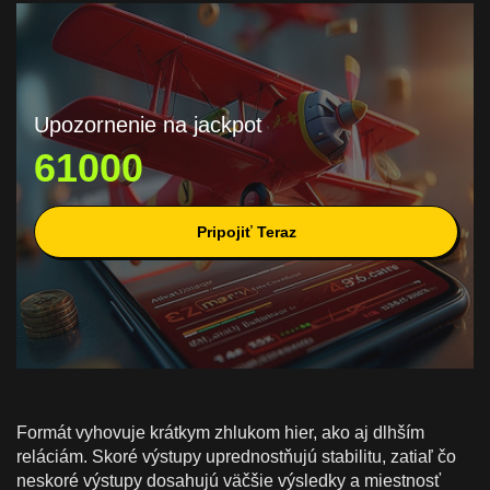
Upozornenie na jackpot
61000
Pripojiť Teraz
Formát vyhovuje krátkym zhlukom hier, ako aj dlhším
reláciám. Skoré výstupy uprednostňujú stabilitu, zatiaľ čo
neskoré výstupy dosahujú väčšie výsledky a miestnosť