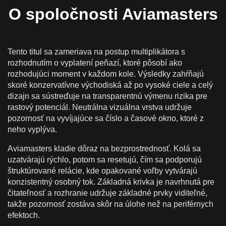
na Slovensku
O spoločnosti Aviamasters
Vklady, platby & Zodpovedná hra na Slovensku
Mobilná verzia Aviamasters
Tento titul sa zameriava na postup multiplikátora s
rozhodnutím o vyplatení peňazí, ktoré pôsobí ako
rozhodujúci moment v každom kole. Výsledky zahŕňajú
skoré konzervatívne východiská až po vysoké ciele a celý
dizajn sa sústreďuje na transparentnú výmenu rizika pre
rastový potenciál. Neutrálna vizuálna vrstva udržuje
pozornosť na vyvíjajúce sa číslo a časové okno, ktoré z
neho vyplýva.
Aviamasters kladie dôraz na bezprostrednosť. Kolá sa
uzatvárajú rýchlo, potom sa resetujú, čím sa podporujú
štruktúrované relácie, kde opakované voľby vytvárajú
konzistentný osobný tok. Základná krivka je navrhnutá pre
čitateľnosť a rozhranie udržuje základné prvky viditeľné,
takže pozornosť zostáva skôr na úlohe než na periférnych
efektoch.