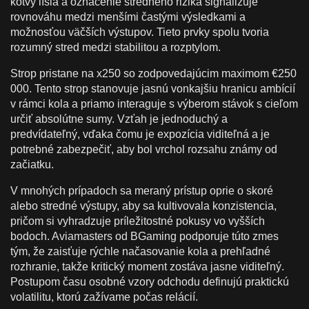
kotvy líšia a označenie stredného rizika signalizuje
rovnováhu medzi menšími častými výsledkami a
možnosťou väčších výstupov. Tieto prvky spolu tvoria
rozumný stred medzi stabilitou a rozptylom.
Strop pristane na x250 so zodpovedajúcim maximom €250
000. Tento strop stanovuje jasnú vonkajšiu hranicu ambícií
v rámci kola a priamo interaguje s výberom stávok s cieľom
určiť absolútne sumy. Vzťah je jednoduchý a
predvídateľný, vďaka čomu je expozícia viditeľná a je
potrebné zabezpečiť, aby bol vrchol rozsahu známy od
začiatku.
V mnohých prípadoch sa meraný prístup oprie o skoré
alebo stredné výstupy, aby sa kultivovala konzistencia,
pričom si vyhradzuje príležitostné pokusy vo vyšších
bodoch. Aviamasters od BGaming podporuje túto zmes
tým, že zaisťuje rýchle načasovanie kola a prehľadné
rozhranie, takže kritický moment zostáva jasne viditeľný.
Postupom času osobné vzory odchodu definujú praktickú
volatilitu, ktorú zažívame počas relácií.