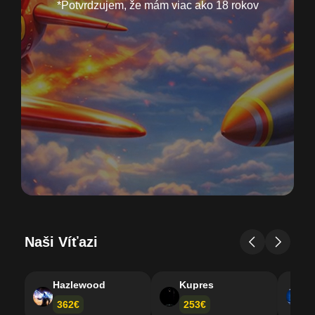
*Potvrdzujem, že mám viac ako 18 rokov
Naši Víťazi
Hazlewood
Kupres
X
362€
253€