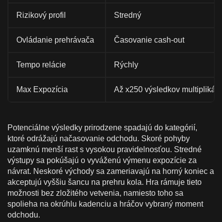
Rizikový profil
Stredný
Ovládanie prehrávača
Časovanie cash-out
Tempo relácie
Rýchly
Max Expozícia
Až x250 výsledkov multiplikáto
Potenciálne výsledky prirodzene spadajú do kategórií,
ktoré odrážajú načasovanie odchodu. Skoré pohyby
uzamknú menší rast s vysokou pravidelnosťou. Stredné
výstupy sa pokúšajú o vyváženú výmenu expozície za
návrat. Neskoré východy sa zameriavajú na horný koniec a
akceptujú vyššiu šancu na prehru kola. Hra rámuje tieto
možnosti bez zložitého vetvenia, namiesto toho sa
spolieha na okrúhlu kadenciu a hráčov vybraný moment
odchodu.